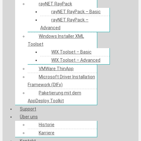
rayNET RayPack
rayNET RayPack – Basic
rayNET RayPack –
Advanced
Windows Installer XML
Toolset
WIX Toolset – Basic
WIX Toolset – Advanced
VMWare ThinApp
Microsoft Driver Installation
Framework (DIFx)
Paketierung mit dem
AppDeploy Toolkit
Support
Über uns
Historie
Karriere
Kontakt