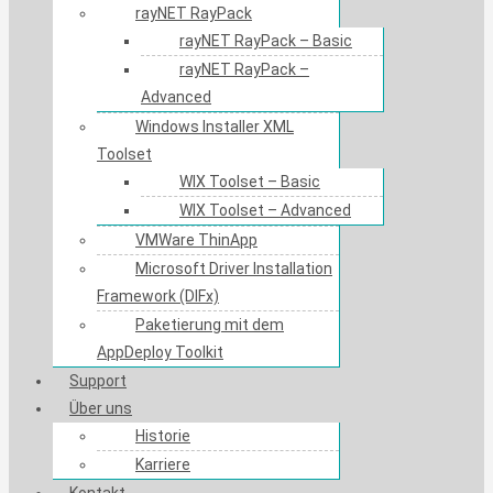
rayNET RayPack
rayNET RayPack – Basic
rayNET RayPack –
Advanced
Windows Installer XML
Toolset
WIX Toolset – Basic
WIX Toolset – Advanced
VMWare ThinApp
Microsoft Driver Installation
Framework (DIFx)
Paketierung mit dem
AppDeploy Toolkit
Support
Über uns
Historie
Karriere
Kontakt